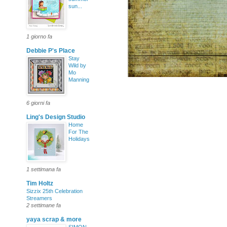
sun...
1 giorno fa
Debbie P's Place
Stay
Wild by
Mo
Manning
6 giorni fa
Ling's Design Studio
Home
For The
Holidays
1 settimana fa
Tim Holtz
Sizzix 25th Celebration
Streamers
2 settimane fa
yaya scrap & more