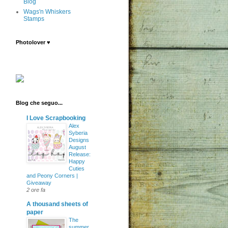
Blog
Wags'n Whiskers
Stamps
Photolover ♥
Blog che seguo...
I Love Scrapbooking
Alex
Syberia
Designs
August
Release:
Happy
Cuties
and Peony Corners |
Giveaway
2 ore fa
A thousand sheets of
paper
The
summer