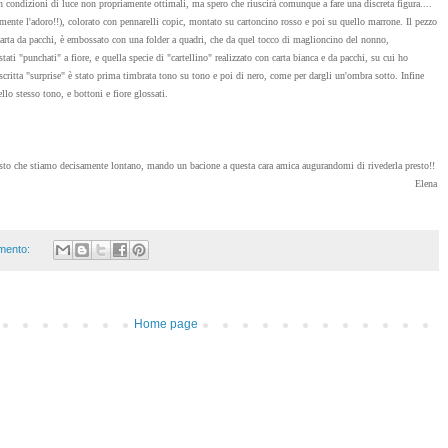
n condizioni di luce non propriamente ottimali, ma spero che riuscirà comunque a fare una discreta figura....
ente l'adoro!!), colorato con pennarelli copic, montato su cartoncino rosso e poi su quello marrone. Il pezzo
 carta da pacchi, è embossato con una folder a quadri, che da quel tocco di maglioncino del nonno,
tati "punchati" a fiore, e quella specie di "cartellino" realizzato con carta bianca e da pacchi, su cui ho
 scritta "surprise" è stato prima timbrata tono su tono e poi di nero, come per dargli un'ombra sotto. Infine
llo stesso tono, e bottoni e fiore glossati.
visto che stiamo decisamente lontano, mando un bacione a questa cara amica augurandomi di rivederla presto!!
Elena
mento:
Home page