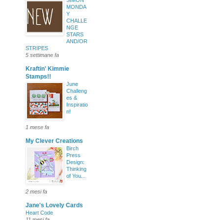
SIMON
MONDA
Y
CHALLE
NGE
STARS
AND/OR
STRIPES
5 settimane fa
Kraftin' Kimmie
Stamps!!
June
Challeng
es &
Inspiratio
n!
1 mese fa
My Clever Creations
Birch
Press
Design:
Thinking
of You...
2 mesi fa
Jane's Lovely Cards
Heart Code
11 mesi fa