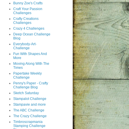
Bunny Zoe's Crafts
Craft Your Passion
Challenges
Crafty Creations
Challenges
Crazy 4 Challenges
Deep Ocean Challenge
Blog
Everybody-Art-
Challenge
Fun With Shapes And
More
Moving Along With The
Times
Papertake Weekly
Challenge
Penny's Paper - Crafty
Challenge Blog
Sketch Saturday
Stampalot Challenge
Stampavie and more
The ABC Challenge
The Crazy Challenge
Timbroscrapmania
Stamping Challenge