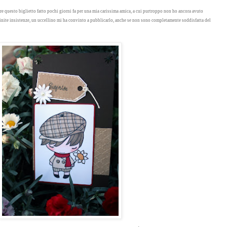
e questo biglietto fatto pochi giorni fa per una mia carissima amica, a cui purtroppo non ho ancora avuto
infinite insistenze, un uccellino mi ha convinto a pubblicarlo, anche se non sono completamente soddisfatta del