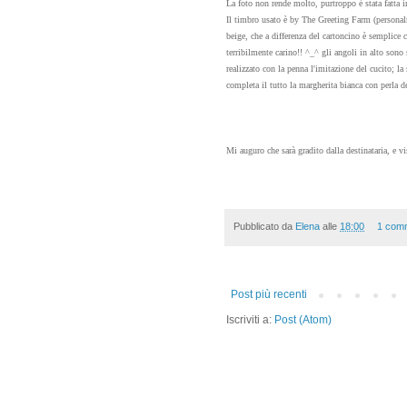
La foto non rende molto, purtroppo è stata fatta i
Il timbro usato è by The Greeting Farm (personalm
beige, che a differenza del cartoncino è semplice
terribilmente carino!! ^_^ gli angoli in alto sono s
realizzato con la penna l'imitazione del cucito; la
completa il tutto la margherita bianca con perla de
Mi auguro che sarà gradito dalla destinataria, e 
Pubblicato da
Elena
alle
18:00
1 com
Post più recenti
Iscriviti a:
Post (Atom)