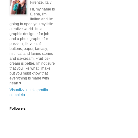
Firenze, Italy
Hi, my name is
Elena, I'm
Italian and I'm
going to open you my little
creative world. I'm a
graphic designer for job
and a photographer for
passion, I love craft,
buttons, paper, fantasy,
mithical and fairies stories
and ice-cream. Fruit ice-
cream is better. I'm not sure
that you like what I make
but you must know that
everything is made with
heart ♥
Visualizza il mio profilo
completo
Followers