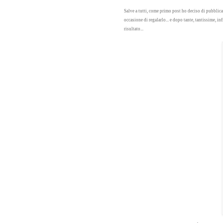
Salve a tutti,
come primo post ho deciso di pubblicar
occasione di regalarlo... e dopo tante, tantissime, 
risultato...